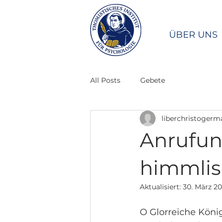
ÜBER UNS
All Posts
Gebete
liberchristogerm
Anrufun
himmlis
Aktualisiert:
30. März 2
O Glorreiche Köni