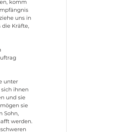
eten, komm 
Empfängnis 
ziehe uns in 
die Kräfte, 
 
uftrag 
e unter 
sich ihnen 
en und sie 
 mögen sie 
m Sohn, 
afft werden.
r schweren 