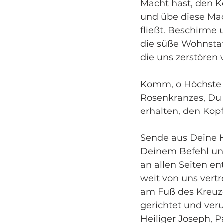
Macht hast, den K
und übe diese Mac
fließt. Beschirme 
die süße Wohnstat
die uns zerstören 
Komm, o Höchste H
Rosenkranzes, Du 
erhalten, den Kopf
Sende aus Deine He
Deinem Befehl und
an allen Seiten en
weit von uns vert
am Fuß des Kreuze
gerichtet und ver
Heiliger Joseph, P