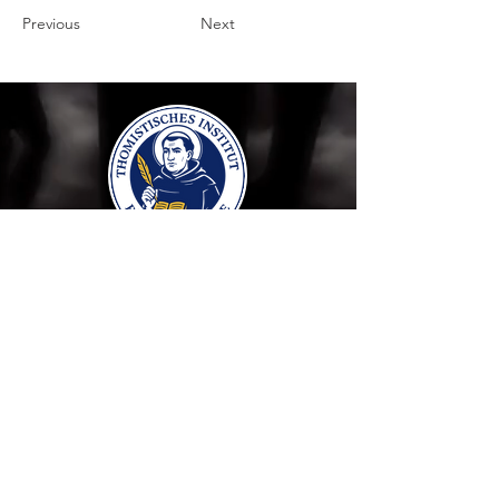
Previous
Next
Thomistisches Institut
für Psychologie
IMPRESSUM
DATENSCHUTZERKLÄRUNG
AGBs
Kontakt
info@thomistische-psychologie.de